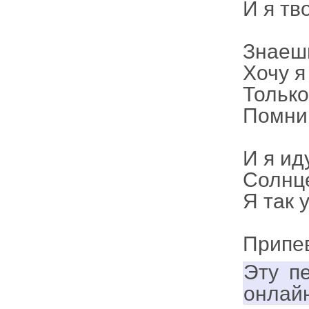
И я тв
Знаешь
Хочу я
Только
Помни 
И я иду
Солнце
Я так 
Припе
Эту п
онлай