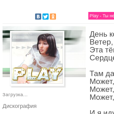
Play - Ты н
День к
Ветер,
Эта тё
Сердце
Там да
Может,
Может,
Загрузка...
Может,
Дискография
И я ид