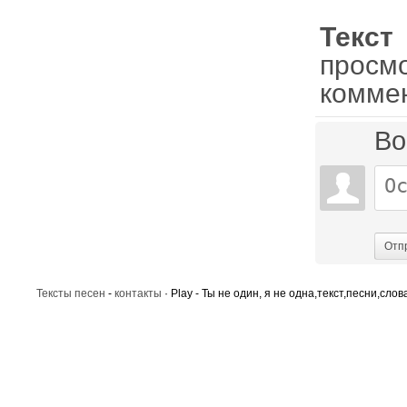
Текст
просм
комме
Во
Отп
Тексты песен
-
контакты
· Play - Ты не один, я не одна,текст,песни,слов