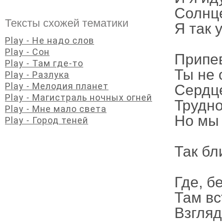
Солнце
Тексты схожей тематики
Я так 
Play - Не надо слов
Play - Сон
Припе
Play - Там где-то
Ты не 
Play - Разлука
Play - Мелодия планет
Сердце
Play - Магистраль ночных огней
Трудно
Play - Мне мало света
Но мы 
Play - Город теней
Так бли
Где, б
Там вс
Взгляд