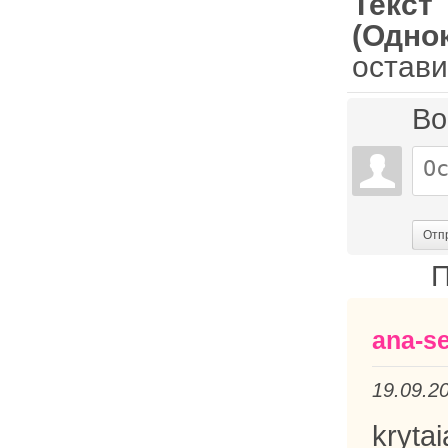
Текст
(Одно
остави
Во
Отп
П
ana-s
19.09.2
kryta