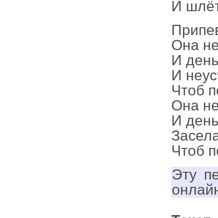
И шлёт
Припе
Она не
И день
И неус
Чтоб п
Она не
И день
Засела
Чтоб п
Эту п
онлай