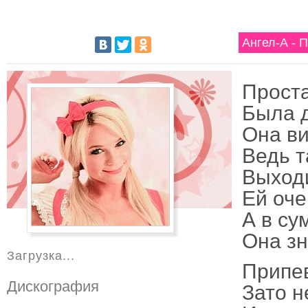
Ангел-А - 
Проста
Была д
Она ви
Ведь т
Выходи
Ей оче
А в су
Она зн
Загрузка...
Припе
Дискография
Зато н