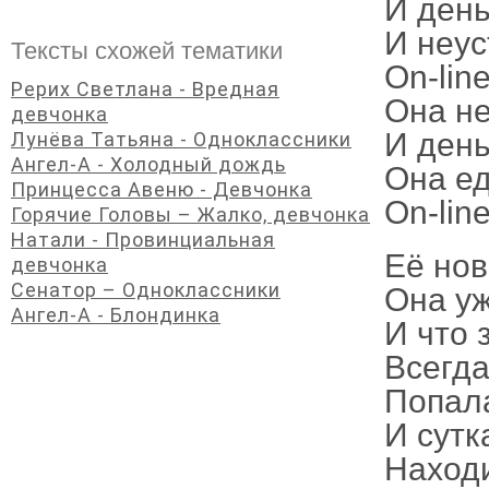
И день
И неус
Тексты схожей тематики
On-lin
Рерих Светлана - Вредная
Она не
девчонка
И день
Лунёва Татьяна - Одноклассники
Ангел-А - Холодный дождь
Она ед
Принцесса Авеню - Девчонка
On-lin
Горячие Головы – Жалко, девчонка
Натали - Провинциальная
Её нов
девчонка
Сенатор – Одноклассники
Она уж
Ангел-А - Блондинка
И что 
Всегда
Попала
И сутк
Наход