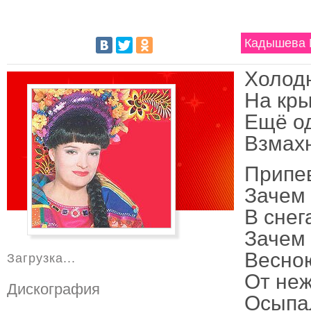
Кадышева Н
Холодн
На кры
Ещё од
Взмахн
Припе
Зачем 
В снег
Зачем 
Весно
Загрузка...
От не
Дискография
Осыпал