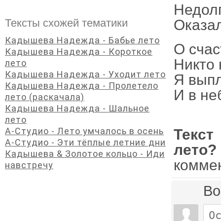
Недол
Оказал
Тексты схожей тематики
Кадышева Надежда - Бабье лето
О счас
Кадышева Надежда - Короткое
Никто 
лето
Кадышева Надежда - Уходит лето
Я вып
Кадышева Надежда - Пролетело
И в не
лето (раскачала)
Кадышева Надежда - Шальное
лето
А-Студио - Лето умчалось в осень
Текст
А-Студио - Эти тёплые летние дни
лето?
Кадышева & Золотое кольцо - Иди
комме
навстречу
Во