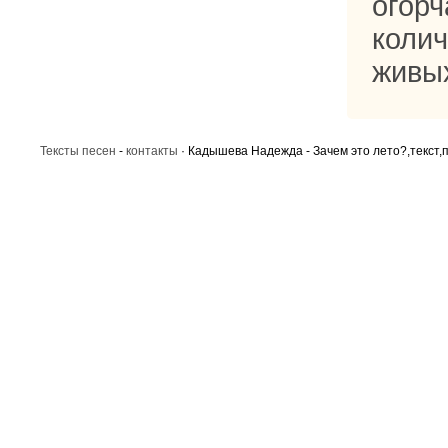
ого
коли
живы
Тексты песен
-
контакты
· Кадышева Надежда - Зачем это лето?,текст,п