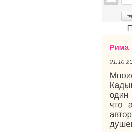
Отп
П
Рима
21.10.2
Мнои
Кады
один
что 
авто
душе