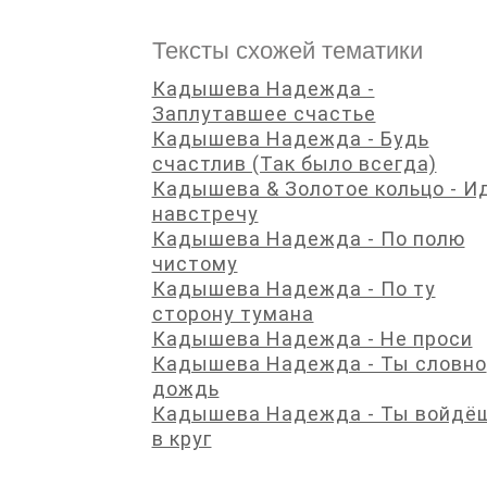
Тексты схожей тематики
Кадышева Надежда -
Заплутавшее счастье
Кадышева Надежда - Будь
счастлив (Так было всегда)
Кадышева & Золотое кольцо - И
навстречу
Кадышева Надежда - По полю
чистому
Кадышева Надежда - По ту
сторону тумана
Кадышева Надежда - Не проси
Кадышева Надежда - Ты словно
дождь
Кадышева Надежда - Ты войдё
в круг