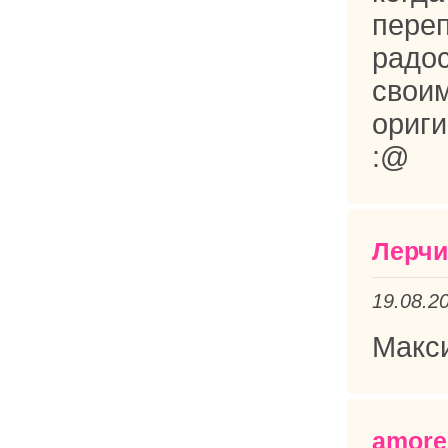
п
радо
свои
ориги
:@
Лерчи
19.08.2
Макси
amore