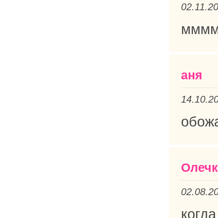
02.11.2
мммм
аня
14.10.2
обож
Олечка
02.08.2
когд