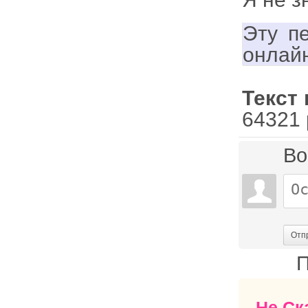
Эту п
онлай
Текст
64321 
Во
Отп
П
Не Ск