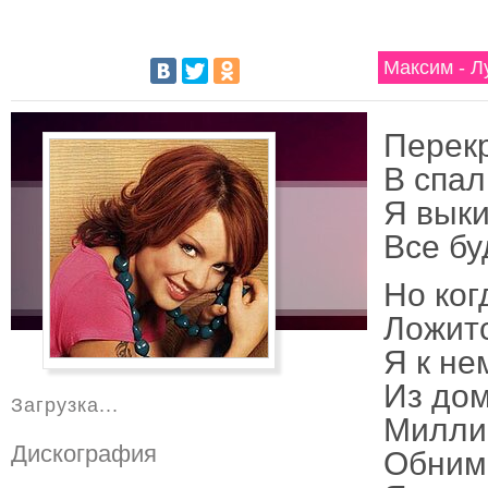
Максим - Л
Перекр
В спал
Я выки
Все бу
Но ког
Ложитс
Я к не
Из дом
Загрузка...
Миллио
Дискография
Обнима