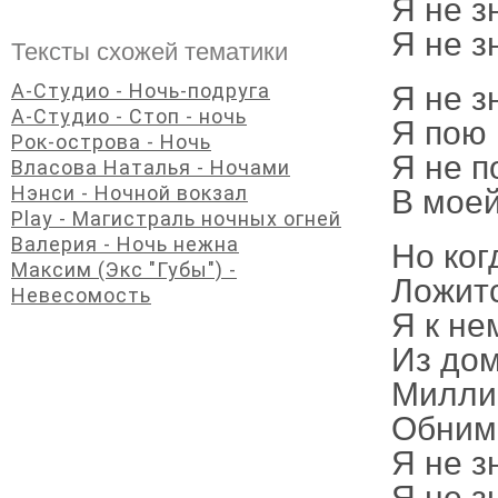
Я не з
Я не з
Тексты схожей тематики
А-Студио - Ночь-подруга
Я не з
А-Студио - Стоп - ночь
Я пою 
Рок-острова - Ночь
Я не п
Власова Наталья - Ночами
Нэнси - Ночной вокзал
В моей
Play - Магистраль ночных огней
Валерия - Ночь нежна
Но ког
Максим (Экс "Губы") -
Ложитс
Невесомость
Я к не
Из дом
Миллио
Обнима
Я не з
Я не з