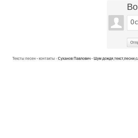
Во
Отп
Тексты песен
-
контакты
· Суханов Павлович - Шум дождя,текст,песни,с