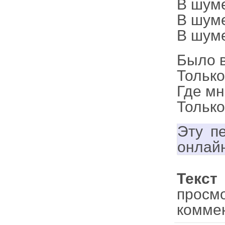
В шуме
В шум
В шуме
Было в
Только
Где мн
Только
Эту п
онлай
Текст
просм
комме