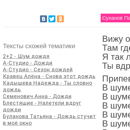
Суханов П
Вижу о
Тексты схожей тематики
Там гд
Я так 
2+2 - Шум дождя
А-Студио - Дожди
Ты вдр
А-Студио - Сезон дождей
Кравец Алёна - Снова этот дождь
Припе
Кадышева Надежда - Ты словно
В шуме
дождь
В шуме
Семенович Анна - Дожди
Блестящие - Налетели вдруг
В шуме
дожди
В шуме
Буланова Татьяна - Дождь стучит
В шуме
в моё окно