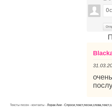
Отп
П
Black
31.03.2
очен
послу
Тексты песен
-
контакты
· Лорак Ани - Спроси,текст,песни,слова,текст,