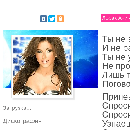
Лорак Ани 
Ты не 
И не р
Ты не 
Не про
Лишь т
Погово
Припе
Спроси
Загрузка...
Спроси
Дискография
Узнаеш