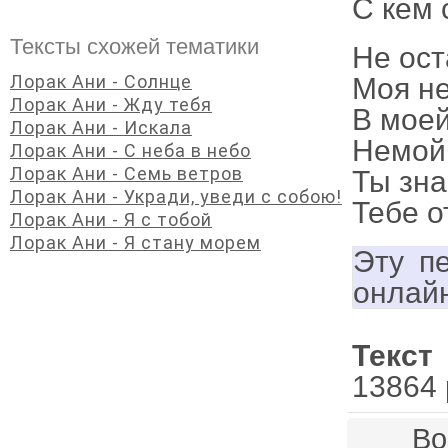
С кем 
Тексты схожей тематики
Не ост
Лорак Ани - Солнце
Моя не
Лорак Ани - Жду тебя
В моей
Лорак Ани - Искала
Немой 
Лорак Ани - С неба в небо
Лорак Ани - Семь ветров
Ты зна
Лорак Ани - Укради, уведи с собою!
Тебе о
Лорак Ани - Я с тобой
Лорак Ани - Я стану морем
Эту п
онлай
Текст
13864 
Во