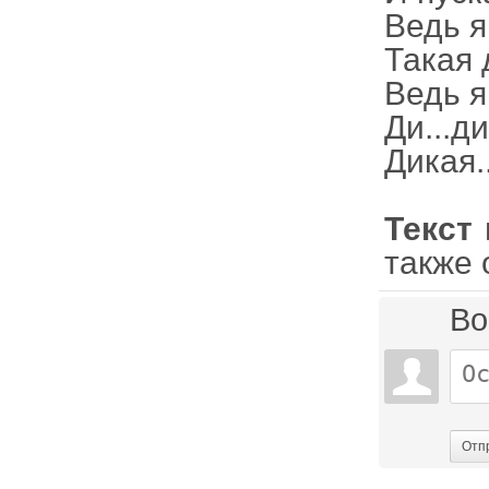
Ведь я 
Такая д
Ведь я
Ди...ди
Дикая..
Текст 
также 
Во
Отп