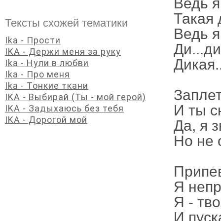
Ведь я 
Такая д
Тексты схожей тематики
Ведь я
Ika - Прости
Ди...ди
IKA - Держи меня за руку
Дикая..
Ika - Нули в любви
Ika - Про меня
Ika - Тонкие ткани
Заплет
IKA - Выбирай (Ты - мой герой)
И ты с
IKA - Задыxаюсь без тебя
IKA - Дорогой мой
Да, я 
Но не 
Припе
Я непр
Я - тво
И пуск