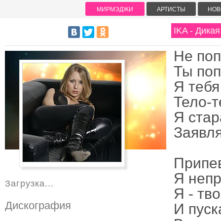
МИРМЭДЖИ
АРТИСТЫ
НОВ
IKA - Дикая
Не поп
Ты поп
Я тебя
Тело-т
Я стар
Заявл
Припе
Я непр
Загрузка...
Я - тво
Дискография
И пуск